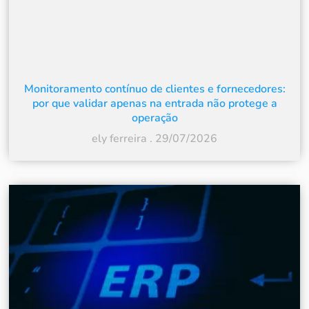
Monitoramento contínuo de clientes e fornecedores:
por que validar apenas na entrada não protege a
operação
ely ferreira
29/07/2026