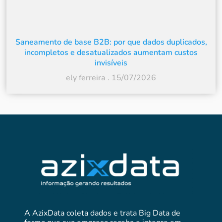
Saneamento de base B2B: por que dados duplicados,
incompletos e desatualizados aumentam custos
invisíveis
ely ferreira
15/07/2026
A AzixData coleta dados e trata Big Data de