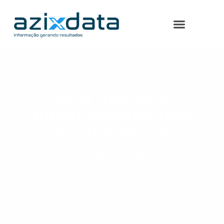
RPA interfere
positivamente nos
resultados das
empresas
Armando Vasconcelos
abril 9, 2024