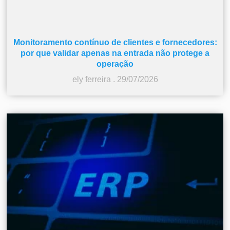
Monitoramento contínuo de clientes e fornecedores:
por que validar apenas na entrada não protege a
operação
ely ferreira
29/07/2026